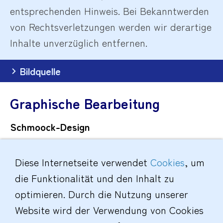
entsprechenden Hinweis. Bei Bekanntwerden
von Rechtsverletzungen werden wir derartige
Inhalte unverzüglich entfernen.
Bildquelle
Graphische Bearbeitung
Schmoock-Design
Kirschenallee 9
18279 Vietgest
Diese Internetseite verwendet
Cookies
, um
die Funktionalität und den Inhalt zu
Tel.: 038452 - 203 64
optimieren. Durch die Nutzung unserer
Fax: 038452 - 203 66
Website wird der Verwendung von Cookies
E-Mail: info[at]schmoock-design.de